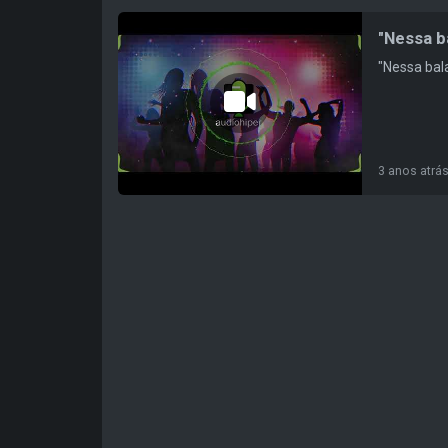
"Nessa b
"Nessa bala
3 anos atrá